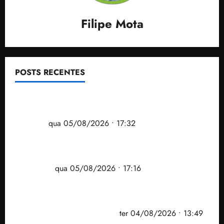
Filipe Mota
POSTS RECENTES
Gestão Dr. Julinho evita despejo e regulariza
comunidade Novo Horizonte em São José de
Ribamar
qua 05/08/2026 • 17:32
Felipe Camarão tem propostas para recuperar o
desempenho do Ensino Médio e elevar o IDEB no
Maranhão
qua 05/08/2026 • 17:16
Vídeo: Felipe Camarão faz discurso enfático na
convenção do PSB e apresenta Plano de Governo
elaborado por especialistas
ter 04/08/2026 • 13:49