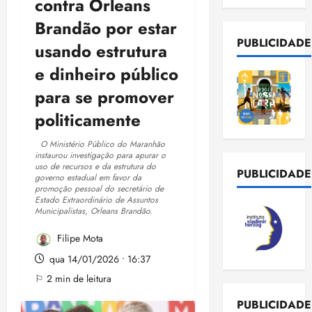
contra Orleans
Brandão por estar
PUBLICIDADE
usando estrutura
e dinheiro público
para se promover
politicamente
O Ministério Público do Maranhão
instaurou investigação para apurar o
uso de recursos e da estrutura do
PUBLICIDADE
governo estadual em favor da
promoção pessoal do secretário de
Estado Extraordinário de Assuntos
Municipalistas, Orleans Brandão.
Filipe Mota
qua 14/01/2026 • 16:37
⚐ 2 min de leitura
PUBLICIDADE