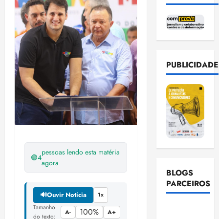
PUBLICIDADE
pessoas lendo esta matéria
🟢
4
agora
BLOGS
PARCEIROS
🔊
Ouvir Notícia
1x
Tamanho
Ellen
100%
A-
A+
do texto: