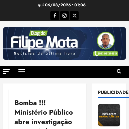
Ir
qui 06/08/2026 • 01:06
para
Facebook
Instagram
Twitter
o
conteúdo
Menu
principal
PUBLICIDADE
Bomba !!!
Ministério Público
abre investigação