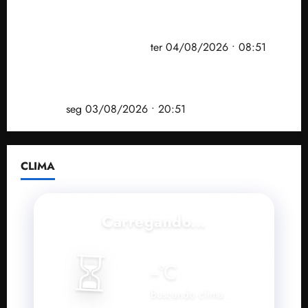
PF mira entorno do senador Weverton Rocha e
prefeito de Paço do Lumiar em nova fase da
Operação Sem Desconto
ter 04/08/2026 • 08:51
Vídeo: André Fufuca é vaiado ao citar Lula durante
convenção que confirmou candidatura de Braide ao
governo
seg 03/08/2026 • 20:51
CLIMA
Carregando...
⏳
--
°C
Buscando clima...