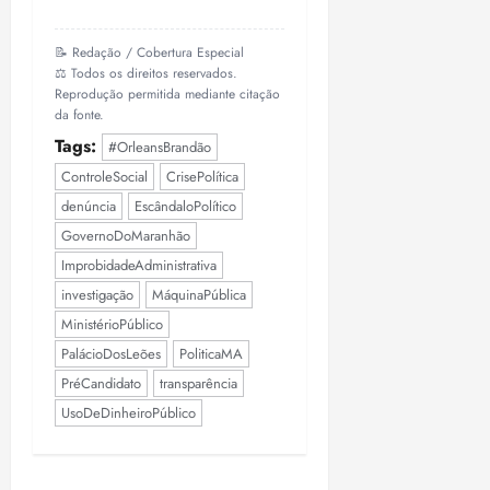
📝 Redação / Cobertura Especial
⚖️ Todos os direitos reservados.
Reprodução permitida mediante citação
da fonte.
Tags:
#OrleansBrandão
ControleSocial
CrisePolítica
denúncia
EscândaloPolítico
GovernoDoMaranhão
ImprobidadeAdministrativa
investigação
MáquinaPública
MinistérioPúblico
PalácioDosLeões
PoliticaMA
PréCandidato
transparência
UsoDeDinheiroPúblico