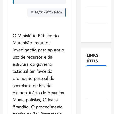
Nascimento
Gazeta
📅 14/01/2026 16h37
Ludovicense
Tribuna
MA
O Ministério Público do
Maranhão instaurou
investigação para apurar o
LINKS
uso de recursos e da
ÚTEIS
estrutura do governo
estadual em favor da
Assembléia
promoção pessoal do
Legislativa
secretário de Estado
do
Extraordinário de Assuntos
Maranhão
Municipalistas, Orleans
Câmara
Brandão. O procedimento
Municipal
tramita na 34ª Promotoria