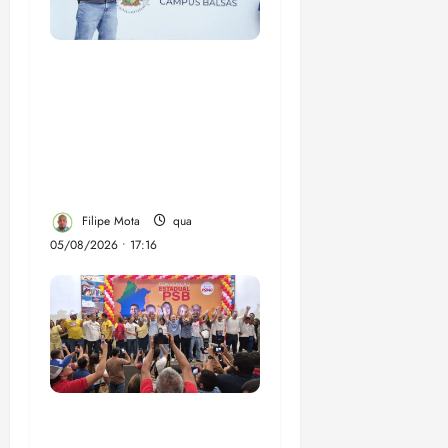
Felipe Camarão tem
propostas para
recuperar o desempenho
do Ensino Médio e
elevar o IDEB no
Maranhão
Filipe Mota
qua
05/08/2026 • 17:16
Vídeo: Felipe Camarão
faz discurso enfático na