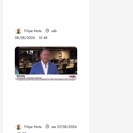
esquerda, mas faz
regabofe na piscina com
a direita
Filipe Mota
sáb
08/08/2026 • 15:48
Após ataque covarde ao
STF em entrevista à
Veja, assessoria de
Brandão pede remoção
de vídeos do ar
Filipe Mota
sex 07/08/2026