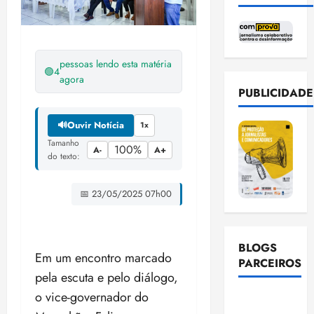
pessoas lendo esta matéria
🟢
4
agora
PUBLICIDADE
🔊
Ouvir Notícia
1x
Tamanho
100%
A-
A+
do texto:
📅 23/05/2025 07h00
BLOGS
Em um encontro marcado
PARCEIROS
pela escuta e pelo diálogo,
o vice-governador do
Ellen