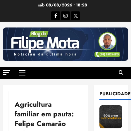
Ir
sáb 08/08/2026 • 18:28
para
Facebook
Instagram
Twitter
o
conteúdo
Menu
principal
PUBLICIDADE
Agricultura
familiar em pauta:
Felipe Camarão