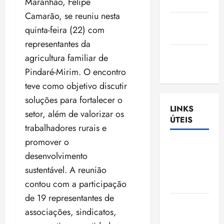
Maranhão, Felipe
Nascimento
Camarão, se reuniu nesta
Gazeta
quinta-feira (22) com
Ludovicense
representantes da
Tribuna
agricultura familiar de
MA
Pindaré-Mirim. O encontro
teve como objetivo discutir
soluções para fortalecer o
LINKS
setor, além de valorizar os
ÚTEIS
trabalhadores rurais e
promover o
Assembléia
desenvolvimento
Legislativa
sustentável. A reunião
do
contou com a participação
Maranhão
de 19 representantes de
Câmara
associações, sindicatos,
Municipal