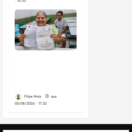
• 10:33
Gestão Dr. Julinho evita
despejo e regulariza
comunidade Novo
Horizonte em São José
de Ribamar
Filipe Mota
qua
05/08/2026 • 17:32