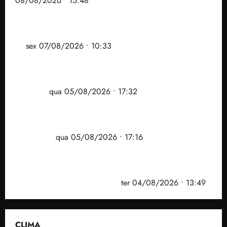
08/08/2026 • 15:48
Após ataque covarde ao STF em entrevista à Veja,
assessoria de Brandão pede remoção de vídeos do
ar
sex 07/08/2026 • 10:33
Gestão Dr. Julinho evita despejo e regulariza
comunidade Novo Horizonte em São José de
Ribamar
qua 05/08/2026 • 17:32
Felipe Camarão tem propostas para recuperar o
desempenho do Ensino Médio e elevar o IDEB no
Maranhão
qua 05/08/2026 • 17:16
Vídeo: Felipe Camarão faz discurso enfático na
convenção do PSB e apresenta Plano de Governo
elaborado por especialistas
ter 04/08/2026 • 13:49
CLIMA