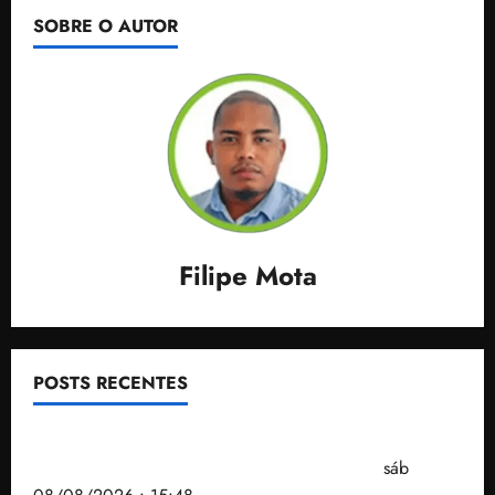
SOBRE O AUTOR
Filipe Mota
POSTS RECENTES
Senador Weverton Rocha diz que é da esquerda,
mas faz regabofe na piscina com a direita
sáb