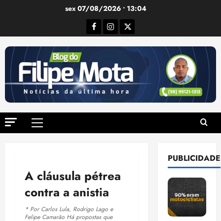
Ir
sex 07/08/2026 • 13:04
para
Facebook
Instagram
Twitter
o
conteúdo
Menu
principal
PUBLICIDADE
A cláusula pétrea
contra a anistia
* Por Carlos Lula, Rodrigo Lago e
Felipe Camarão Há propostas que