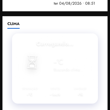
Operação Sem Desconto
ter 04/08/2026 • 08:51
CLIMA
Carregando...
⏳
--
°C
Buscando clima...
SENSAÇÃO
VENTO
UMIDADE
--°C
--
--%
km/h