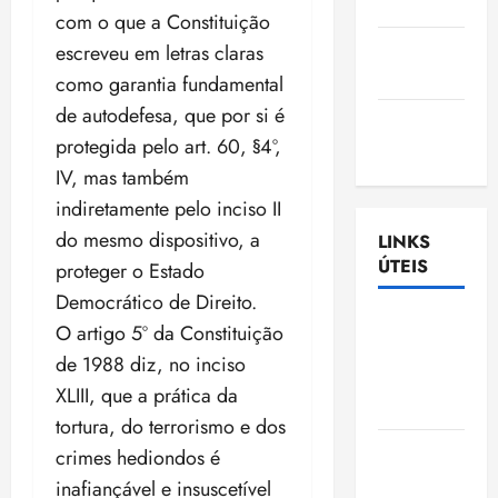
Nascimento
com o que a Constituição
Gazeta
escreveu em letras claras
Ludovicense
como garantia fundamental
de autodefesa, que por si é
Tribuna
protegida pelo art. 60, §4º,
MA
IV, mas também
indiretamente pelo inciso II
do mesmo dispositivo, a
LINKS
ÚTEIS
proteger o Estado
Democrático de Direito.
Assembléia
O artigo 5º da Constituição
Legislativa
de 1988 diz, no inciso
do
XLIII, que a prática da
Maranhão
tortura, do terrorismo e dos
Câmara
crimes hediondos é
Municipal
inafiançável e insuscetível