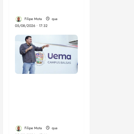
Horizonte em São José
de Ribamar
Filipe Mota
qua
05/08/2026 • 17:32
Felipe Camarão tem
propostas para
recuperar o desempenho
do Ensino Médio e
elevar o IDEB no
Maranhão
Filipe Mota
qua