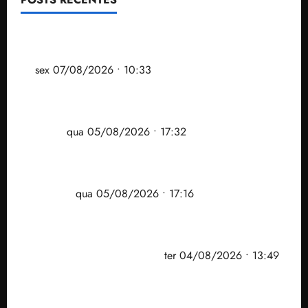
Após ataque covarde ao STF em entrevista à Veja,
assessoria de Brandão pede remoção de vídeos do
ar
sex 07/08/2026 • 10:33
Gestão Dr. Julinho evita despejo e regulariza
comunidade Novo Horizonte em São José de
Ribamar
qua 05/08/2026 • 17:32
Felipe Camarão tem propostas para recuperar o
desempenho do Ensino Médio e elevar o IDEB no
Maranhão
qua 05/08/2026 • 17:16
Vídeo: Felipe Camarão faz discurso enfático na
convenção do PSB e apresenta Plano de Governo
elaborado por especialistas
ter 04/08/2026 • 13:49
PF mira entorno do senador Weverton Rocha e
prefeito de Paço do Lumiar em nova fase da