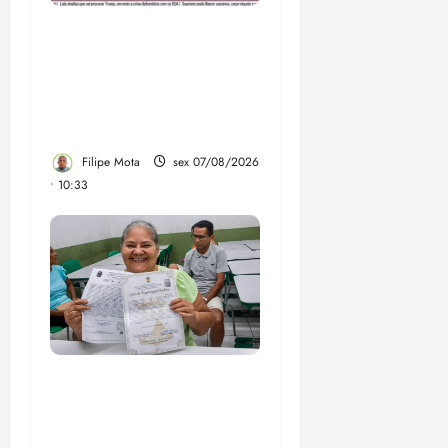
Após ataque covarde ao
STF em entrevista à
Veja, assessoria de
Brandão pede remoção
de vídeos do ar
Filipe Mota
sex 07/08/2026
• 10:33
Gestão Dr. Julinho evita
despejo e regulariza
comunidade Novo